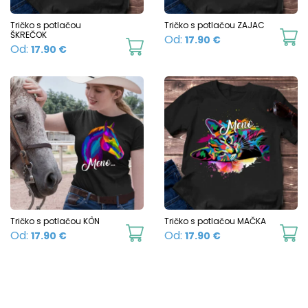
be
b
chosen
c
Tričko s potlačou
Tričko s potlačou ZAJAC
ŠKREČOK
Th
Od:
17.90
€
on
o
This
Od:
17.90
€
p
the
t
product
h
product
p
has
mu
page
p
multiple
va
variants.
T
The
o
options
m
may
b
be
c
chosen
Tričko s potlačou KÔN
Tričko s potlačou MAČKA
o
This
Th
Od:
Od:
17.90
€
17.90
€
on
t
product
p
the
p
has
h
product
p
multiple
mu
page