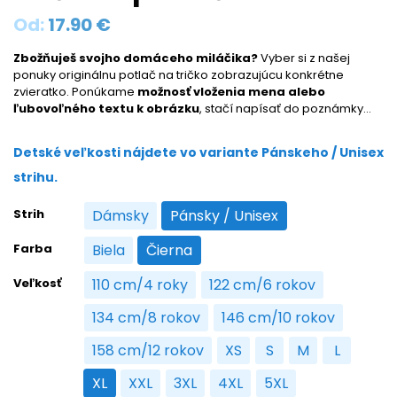
Od:
17.90
€
Zbožňuješ svojho domáceho miláčika?
Vyber si z našej
ponuky originálnu potlač na tričko zobrazujúcu konkrétne
zvieratko. Ponúkame
možnosť vloženia mena alebo
ľubovoľného textu k obrázku
, stačí napísať do poznámky…
Detské veľkosti nájdete vo variante Pánskeho / Unisex
strihu.
Strih
Dámsky
Pánsky / Unisex
Dámsky
Pánsky / Unisex
Farba
Biela
Čierna
Biela
Čierna
Veľkosť
110 cm/4 roky
122 cm/6 rokov
110 cm/4 roky
122 cm/6 rokov
134 cm/8 rokov
146 cm/10 rokov
134 cm/8 rokov
146 cm/10 rokov
158 cm/12 rokov
XS
S
M
L
158 cm/12 rokov
XS
S
M
L
XL
XXL
3XL
4XL
5XL
XL
XXL
3XL
4XL
5XL