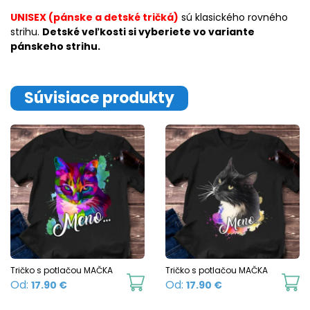
UNISEX (pánske a detské tričká)
sú klasického rovného
strihu.
Detské veľkosti si vyberiete vo variante
pánskeho strihu.
Súvisiace produkty
Tričko s potlačou MAČKA
Tričko s potlačou MAČKA
This
Th
Od:
Od:
17.90
€
17.90
€
product
p