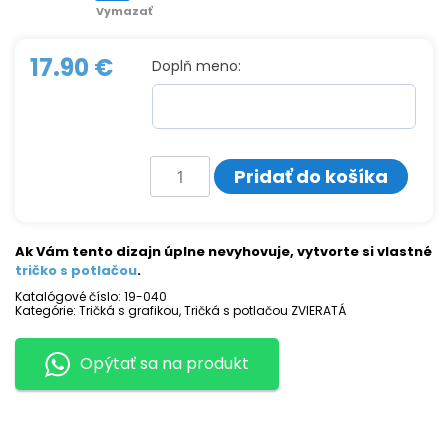
Vymazať
17.90
€
Doplň meno:
množstvo
Pridať do košíka
Tričko
s
potlačou
ZAJAC
Ak Vám tento dizajn úplne nevyhovuje, vytvorte si vlastné
tričko s potlačou
.
Katalógové číslo:
19-040
Kategórie:
Tričká s grafikou
,
Tričká s potlačou ZVIERATÁ
Opýtať sa na produkt