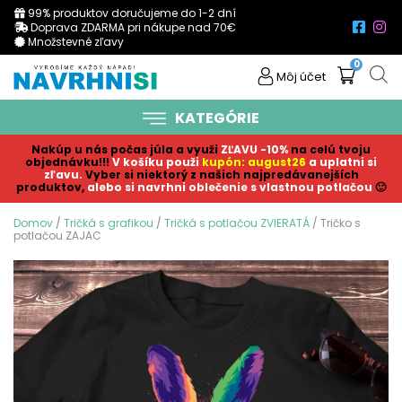
99% produktov doručujeme do 1-2 dní
Doprava ZDARMA pri nákupe nad 70€
Množstevné zľavy
0
Môj účet
KATEGÓRIE
Nakúp u nás počas júla a využi
ZĽAVU -10%
na celú tvoju
objednávku!!!
V košíku p
ouži
kupón: august26
a uplatni si
zľavu.
Vyber si niektorý z našich najpredávanejších
produktov,
alebo si navrhni oblečenie s vlastnou potlačou
🙂
Domov
/
Tričká s grafikou
/
Tričká s potlačou ZVIERATÁ
/ Tričko s
potlačou ZAJAC