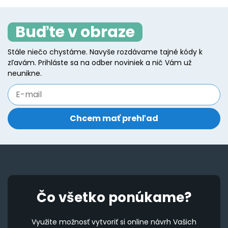
variants.
va
The
T
Buďte v obraze
options
o
may
m
Stále niečo chystáme. Navyše rozdávame tajné kódy k
be
b
zľavám. Prihláste sa na odber noviniek a nič Vám už
chosen
c
neunikne.
on
o
the
t
product
p
page
p
Čo všetko ponúkame?
Využite možnosť vytvoriť si online návrh Vašich