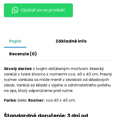
AS
Opýtať sa na produkt
ROMA
Popis
Základné info
Recenzie (0)
Skvelý darček
s tvojim obľúbeným motívom. Klasický
vankúš v tvare štvorca s rozmermi cca. 40 x 40 cm. Presný
rozmer vankúša sa môže meniť v závislosti od skladových
zásob. Vankúš sa skladá z výplne a odnímateľného poťahu
na zips, ktorý odporúčame prať ručne.
Farba:
biela.
Rozmer:
cca 40 x 40 cm.
Štandardné doručenie: 3 dni od