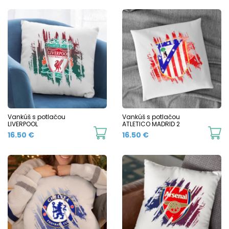
Vankúš s potlačou
Vankúš s potlačou
LIVERPOOL
ATLETICO MADRID 2
16.50
€
16.50
€