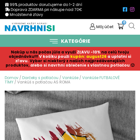
99% produktov doručujeme do 1-2 dní
Doprava ZDARMA pri nákupe nad 70€
Množstevné zľavy
0
Môj účet
KATEGÓRIE
Nakúp u nás počas júla a využi
ZĽAVU -10%
na celú tvoju
objednávku!!!
V košíku p
ouži
kupón: august26
a uplatni si
zľavu.
Vyber si niektorý z našich najpredávanejších
produktov,
alebo si navrhni oblečenie s vlastnou potlačou
🙂
Domov
/
Darčeky s potlačou
/
Vankúše
/
Vankúše FUTBALOVÉ
TÍMY
/ Vankúš s potlačou AS ROMA