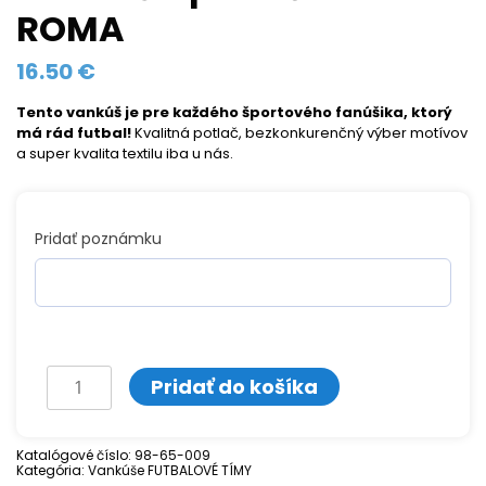
ROMA
16.50
€
Tento vankúš je pre každého športového fanúšika, ktorý
má rád futbal!
Kvalitná potlač, bezkonkurenčný výber motívov
a super kvalita textilu iba u nás.
Pridať poznámku
množstvo
Pridať do košíka
Vankúš
s
Katalógové číslo:
98-65-009
Kategória:
potlačou
Vankúše FUTBALOVÉ TÍMY