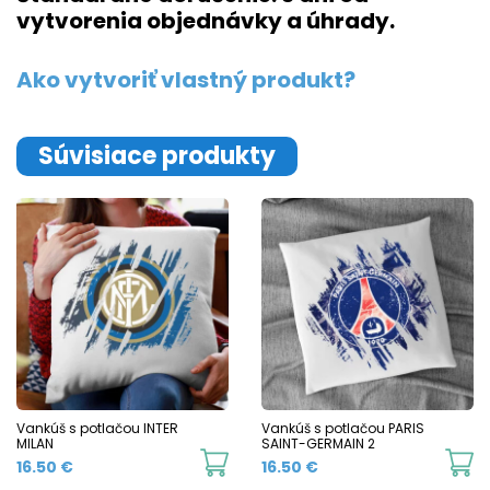
vytvorenia objednávky a úhrady.
Ako vytvoriť vlastný produkt?
Súvisiace produkty
Vankúš s potlačou INTER
Vankúš s potlačou PARIS
MILAN
SAINT-GERMAIN 2
16.50
€
16.50
€