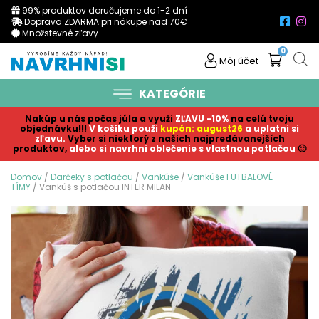
99% produktov doručujeme do 1-2 dní
Doprava ZDARMA pri nákupe nad 70€
Množstevné zľavy
0
Môj účet
KATEGÓRIE
Nakúp u nás počas júla a využi
ZĽAVU -10%
na celú tvoju
objednávku!!!
V košíku p
ouži
kupón: august26
a uplatni si
zľavu.
Vyber si niektorý z našich najpredávanejších
produktov,
alebo si navrhni oblečenie s vlastnou potlačou
🙂
Domov
/
Darčeky s potlačou
/
Vankúše
/
Vankúše FUTBALOVÉ
TÍMY
/ Vankúš s potlačou INTER MILAN