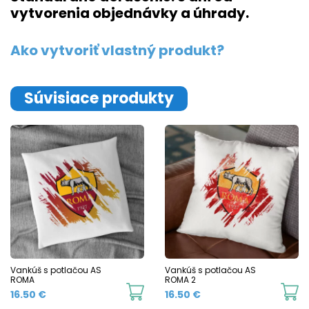
vytvorenia objednávky a úhrady.
Ako vytvoriť vlastný produkt?
Súvisiace produkty
Vankúš s potlačou AS
Vankúš s potlačou AS
ROMA
ROMA 2
16.50
€
16.50
€