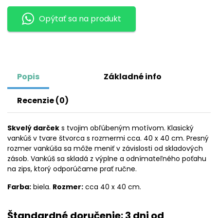
INTER
Opýtať sa na produkt
MILAN
Popis
Základné info
Recenzie (0)
Skvelý darček
s tvojim obľúbeným motívom. Klasický
vankúš v tvare štvorca s rozmermi cca. 40 x 40 cm. Presný
rozmer vankúša sa môže meniť v závislosti od skladových
zásob. Vankúš sa skladá z výplne a odnímateľného poťahu
na zips, ktorý odporúčame prať ručne.
Farba:
biela.
Rozmer:
cca 40 x 40 cm.
Štandardné doručenie: 3 dni od