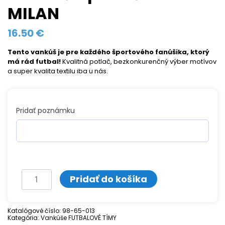
MILAN
16.50
€
Tento vankúš je pre každého športového fanúšika, ktorý
má rád futbal!
Kvalitná potlač, bezkonkurenčný výber motívov
a super kvalita textilu iba u nás.
Pridať poznámku
množstvo
Pridať do košíka
Vankúš
s
Katalógové číslo:
98-65-013
Kategória:
potlačou
Vankúše FUTBALOVÉ TÍMY