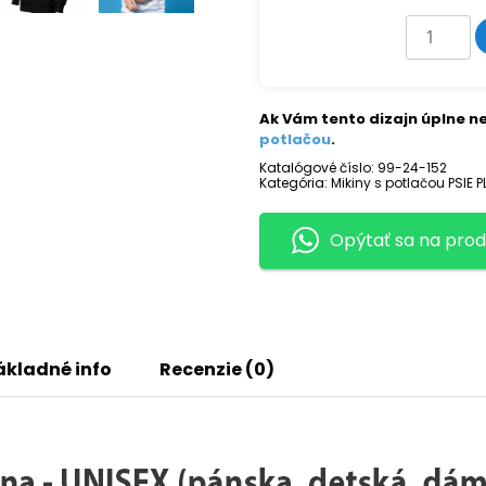
množstv
Mikina
s
potlačou
MOPS
Ak Vám tento dizajn úplne ne
potlačou
.
Katalógové číslo:
99-24-152
Kategória:
Mikiny s potlačou PSIE 
Opýtať sa na prod
ákladné info
Recenzie (0)