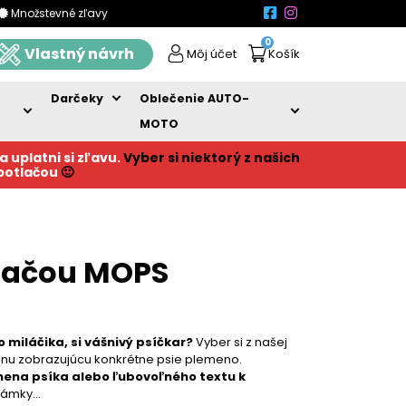
Množstevné zľavy
0
Vlastný návrh
Môj účet
Košík
Darčeky
Oblečenie AUTO-
MOTO
a uplatni si zľavu.
Vyber si niektorý z našich
 potlačou
🙂
tlačou MOPS
 miláčika, si vášnivý psíčkar?
Vyber si z našej
kinu zobrazujúcu konkrétne psie plemeno.
mena psíka alebo ľubovoľného textu k
známky…