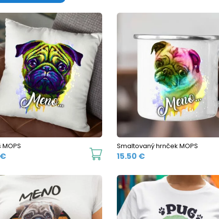
š MOPS
Smaltovaný hrnček MOPS
€
15.50
€