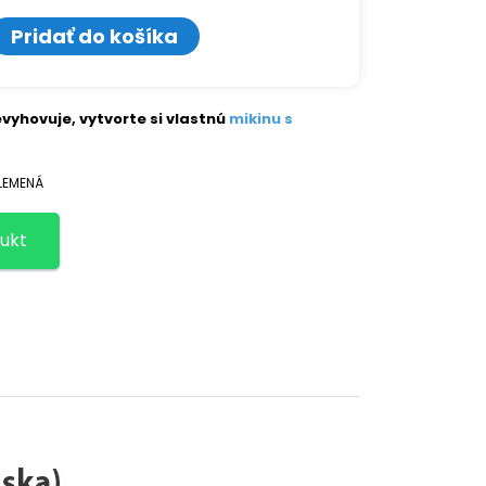
o
Pridať do košíka
vyhovuje, vytvorte si vlastnú
mikinu s
PLEMENÁ
ukt