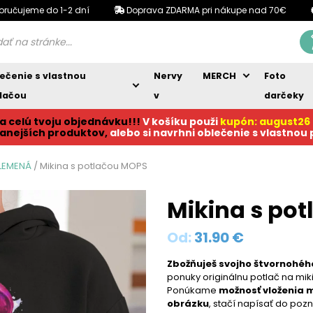
oručujeme do 1-2 dní
Doprava ZDARMA pri nákupe nad 70€
ečenie s vlastnou
Nervy
MERCH
Foto
lačou
v
darčeky
a celú tvoju objednávku!!!
V košíku p
ouži
kupón: august26
anejších produktov,
alebo si navrhni oblečenie s vlastnou
PLEMENÁ
/ Mikina s potlačou MOPS
Mikina s po
Od:
31.90
€
Zbožňuješ svojho štvornohého
ponuky originálnu potlač na mi
Ponúkame
možnosť vloženia 
obrázku
, stačí napísať do po