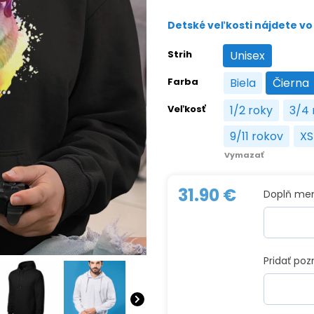
Detské veľkosti nájdete vo 
Strih
Unisex
Unisex
Farba
Biela
Čierna
Biela
Čier
Veľkosť
1/2 roky
3/4 
1/2 roky
9/11 rokov
XS
9/11 rokov
X
Vymazať
31.90
€
Doplň me
Pridať po