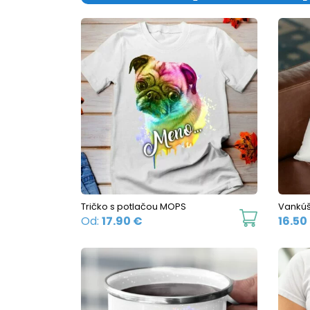
Tričko s potlačou MOPS
Vankú
This
Od:
17.90
€
16.50
product
has
multiple
variants.