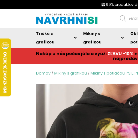
99% produktov d
Products
search
Tričká s
Mikiny s
Obl
grafikou
grafikou
pot
Nakúp u nás počas júla a využi
ZĽAVU -10%
n
najpredáv
Domov
/
Mikiny s grafikou
/
Mikiny s potlačou PSIE 