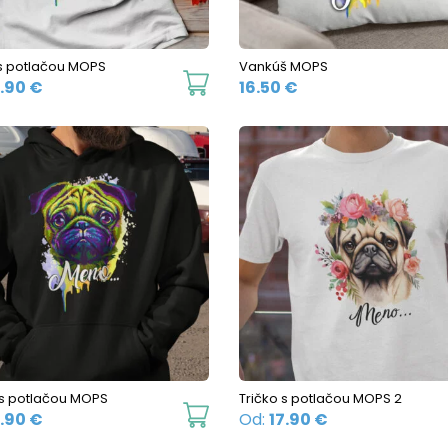
chosen
on
the
 s potlačou MOPS
Vankúš MOPS
This
product
7.90
€
16.50
€
product
page
has
multiple
variants.
The
options
may
be
chosen
on
the
 s potlačou MOPS
Tričko s potlačou MOPS 2
This
product
1.90
€
Od:
17.90
€
product
page