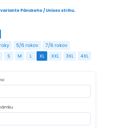
variante Pánskeho / Unisex strihu.
na
roky
5/6 rokov
7/8 rokov
3/4 roky
5/6 rokov
7/8 rokov
S
M
L
XL
XXL
3XL
4XL
S
S
M
L
XL
XXL
3XL
4XL
no:
známku